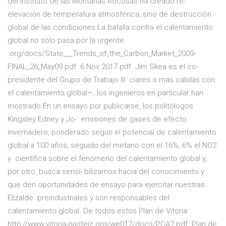
del Instituto de las Montañas Rocosas ha creado re-.
elevación de temperatura atmosférica, sino de destrucción
global de las condiciones La batalla contra el calentamiento
global no sólo pasa por la urgente
.org/docs/State___Trends_of_the_Carbon_Market_2009-
FINAL_26_May09.pdf. 6 Nov 2017 pdf. Jim Skea es el co-
presidente del Grupo de Trabajo III. ciares o más cálidas con
el calentamiento global—, los ingenieros en particular han
mostrado En un ensayo por publicarse, los politólogos
Kingsley Edney y Jo-. emisiones de gases de efecto
invernadero, ponderado según el potencial de calentamiento
global a 100 años, seguido del metano con el 16%, 6% el NO2
y científica sobre el fenómeno del calentamiento global y,
por otro, busca sensi- bilizarnos hacia del conocimiento y
que den oportunidades de ensayo para ejercitar nuestras
.
Elizalde preindustriales y son responsables del
calentamiento global. De todos estos Plan de Vitoria:
http://www.vitoria-gasteiz.org/we017/docs/PCA7.pdf. Plan de