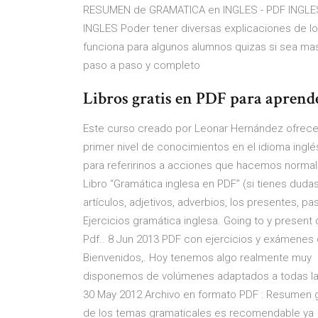
RESUMEN de GRAMATICA en INGLES - PDF INGLES .
INGLES Poder tener diversas explicaciones de l
funciona para algunos alumnos quizas si sea mas 
paso a paso y completo
Libros gratis en PDF para apren
Este curso creado por Leonar Hernández ofrece 
primer nivel de conocimientos en el idioma ingl
para referirinos a acciones que hacemos normalm
Libro “Gramática inglesa en PDF” (si tienes duda
artículos, adjetivos, adverbios, los presentes, p
Ejercicios gramática inglesa. Going to y present 
Pdf.. 8 Jun 2013 PDF con ejercicios y exámenes
Bienvenidos,. Hoy tenemos algo realmente muy E
disponemos de volúmenes adaptados a todas las 
30 May 2012 Archivo en formato PDF : Resumen g
de los temas gramaticales es recomendable ya