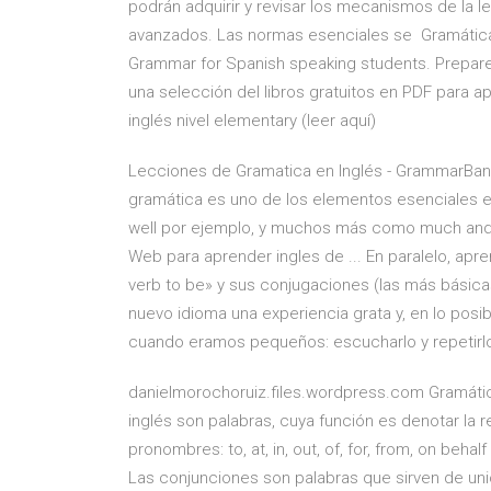
podrán adquirir y revisar los mecanismos de la le
avanzados. Las normas esenciales se Gramática
Grammar for Spanish speaking students. Prepar
una selección del libros gratuitos en PDF para a
inglés nivel elementary (leer aquí)
Lecciones de Gramatica en Inglés - GrammarBank
gramática es uno de los elementos esenciales e
well por ejemplo, y muchos más como much and
Web para aprender ingles de ... En paralelo, ap
verb to be» y sus conjugaciones (las más básica
nuevo idioma una experiencia grata y, en lo pos
cuando eramos pequeños: escucharlo y repetirlo
danielmorochoruiz.files.wordpress.com Gramática
inglés son palabras, cuya función es denotar la 
pronombres: to, at, in, out, of, for, from, on behalf
Las conjunciones son palabras que sirven de unió