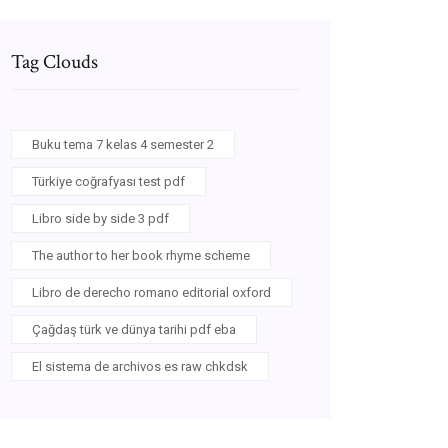
Tag Clouds
Buku tema 7 kelas 4 semester 2
Türkiye coğrafyası test pdf
Libro side by side 3 pdf
The author to her book rhyme scheme
Libro de derecho romano editorial oxford
Çağdaş türk ve dünya tarihi pdf eba
El sistema de archivos es raw chkdsk