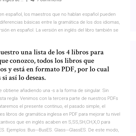
 y en español, los maestros que no hablan español pueden
 diferencias básicas entre la gramática de los dos idiomas,
sión en español. La versión en inglés del libro también se
muestro una lista de los 4 libros para
que conozco, todos los libros que
s y está en formato PDF, por lo cual
i así lo deseas.
 obtiene añadiendo una -s a la forma de singular. Sin
sta regla Venimos con la tercera parte de nuestros PDFs
rataremos el presente continuo, el pasado simple, el
 libros de gramática inglesa en PDF para mejorar tu nivel
stantivos que en inglés acaben en S,SS,SH,CH,X,O para
 ES. Ejemplos: Bus---BusES. Glass---GlassES. De este modo,