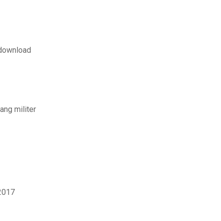
 download
ang militer
 2017