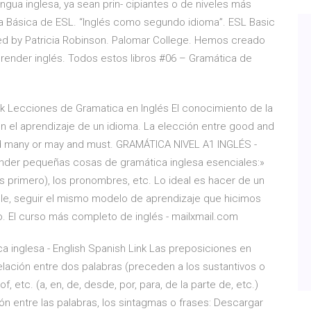
ngua inglesa, ya sean prin- cipiantes o de niveles más
 Básica de ESL. “Inglés como segundo idioma”. ESL Basic
ed by Patricia Robinson. Palomar College. Hemos creado
prender inglés. Todos estos libros #06 – Gramática de
 Lecciones de Gramatica en Inglés El conocimiento de la
n el aprendizaje de un idioma. La elección entre good and
 many or may and must. GRAMÁTICA NIVEL A1 INGLÉS -
render pequeñas cosas de gramática inglesa esenciales:»
s primero), los pronombres, etc. Lo ideal es hacer de un
ible, seguir el mismo modelo de aprendizaje que hicimos
. El curso más completo de inglés - mailxmail.com
 inglesa - English Spanish Link Las preposiciones en
relación entre dos palabras (preceden a los sustantivos o
 of, etc. (a, en, de, desde, por, para, de la parte de, etc.)
n entre las palabras, los sintagmas o frases: Descargar