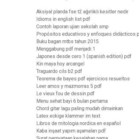
Aksiyal planda fse t2 ağırlıklı kesitler nedir
Idioms in english list pdf
Contoh laporan ujian sekolah smp
Propósitos educativos y enfoques didácticos 
Buku bagan mtbs tahun 2015
Menggabung pdf menjadi 1
Japones desde cero 1 (spanish edition) pdf
Kin maya hoy arcangel
Traguardo cils b2 pdf
Teorema de bayes pdf ejercicios resueltos
Leer amos y mazmorras 5 pdf
Le vieux fou de dessin pdf
Menu sehat bayi 6 bulan pertama
Chord gitar lagu paling mudah dimainkan
Latex eckige klammer im text
Libros de mitologia nordica en español
Kaba inşaat yapım aşamaları pdf
Surat pernyataan kesalahan nama