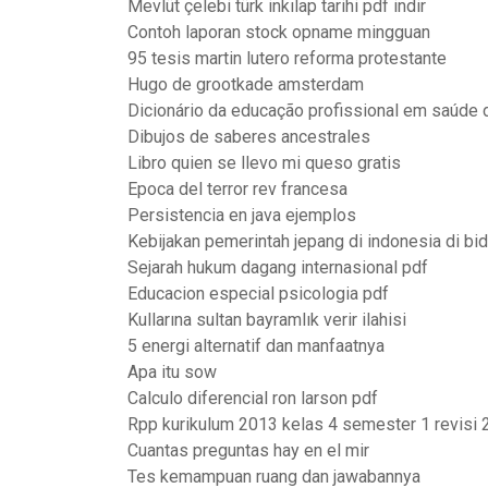
Mevlüt çelebi türk inkılap tarihi pdf indir
Contoh laporan stock opname mingguan
95 tesis martin lutero reforma protestante
Hugo de grootkade amsterdam
Dicionário da educação profissional em saúde
Dibujos de saberes ancestrales
Libro quien se llevo mi queso gratis
Epoca del terror rev francesa
Persistencia en java ejemplos
Kebijakan pemerintah jepang di indonesia di bid
Sejarah hukum dagang internasional pdf
Educacion especial psicologia pdf
Kullarına sultan bayramlık verir ilahisi
5 energi alternatif dan manfaatnya
Apa itu sow
Calculo diferencial ron larson pdf
Rpp kurikulum 2013 kelas 4 semester 1 revisi
Cuantas preguntas hay en el mir
Tes kemampuan ruang dan jawabannya