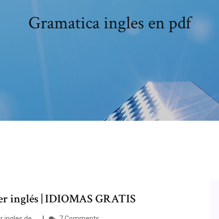
Gramatica ingles en pdf
der inglés | IDIOMAS GRATIS
ngles de ...
7 Comments