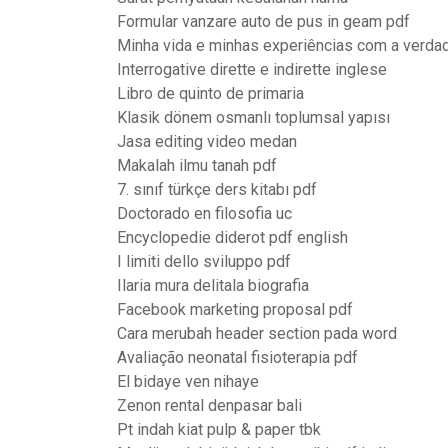
Formular vanzare auto de pus in geam pdf
Minha vida e minhas experiências com a verda
Interrogative dirette e indirette inglese
Libro de quinto de primaria
Klasik dönem osmanlı toplumsal yapısı
Jasa editing video medan
Makalah ilmu tanah pdf
7. sınıf türkçe ders kitabı pdf
Doctorado en filosofia uc
Encyclopedie diderot pdf english
I limiti dello sviluppo pdf
Ilaria mura delitala biografia
Facebook marketing proposal pdf
Cara merubah header section pada word
Avaliação neonatal fisioterapia pdf
El bidaye ven nihaye
Zenon rental denpasar bali
Pt indah kiat pulp & paper tbk