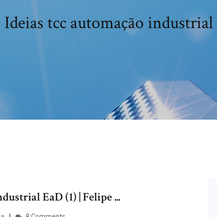
Ideias tcc automação industrial
rial EaD (1) | Felipe ...
ga
8 Comments