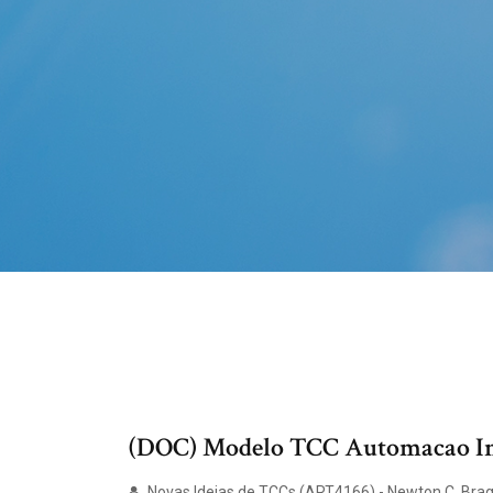
(DOC) Modelo TCC Automacao Indust
Novas Ideias de TCCs (ART4166) - Newton C. Bra