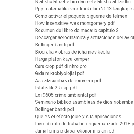
Niat sholat sebelum dan setelah sholat fardhu
Rpp matematika smk kurikulum 2013 lengkap d
Como activar el paquete sigueme de telmex
How insensitive wes montgomery pdf
Resumen del libro de macario capitulo 2
Descargar aerodinamica y actuaciones del avio
Bollinger bandı pdf
Biografia y obras de johannes kepler
Harga plafon kayu kamper
Cara crop pdf di nitro pro
Gıda mikrobiyolojisi pdf
As catacumbas de roma em pdf
Istatistik 2 kitap pdf
Lei 9605 crime ambiental pdf
Seminario biblico asambleas de dios riobamba
Bollinger bandı pdf
Que es el efecto joule y sus aplicaciones
Livro direito do trabalho esquematizado 2018 
Jurnal prinsip dasar ekonomi islam pdf