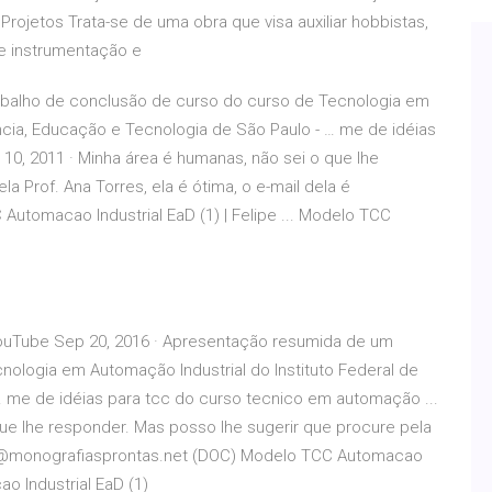
Projetos Trata-se de uma obra que visa auxiliar hobbistas,
e instrumentação e
abalho de conclusão de curso do curso de Tecnologia em
ência, Educação e Tecnologia de São Paulo - … me de idéias
10, 2011 · Minha área é humanas, não sei o que lhe
a Prof. Ana Torres, ela é ótima, o e-mail dela é
tomacao Industrial EaD (1) | Felipe ... Modelo TCC
 YouTube Sep 20, 2016 · Apresentação resumida de um
nologia em Automação Industrial do Instituto Federal de
… me de idéias para tcc do curso tecnico em automação ...
que lhe responder. Mas posso lhe sugerir que procure pela
 ana@monografiasprontas.net (DOC) Modelo TCC Automacao
ao Industrial EaD (1)