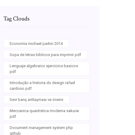
Tag Clouds
Economia michael parkin 2014
Sopa de letras biblicos para imprimir pdf
Lenguaje algebraico ejercicios basicos
pdf
Introdução a historia do design rafael
cardoso pdf
Sevr barış antlaşması ve önemi
Meccanica quantistica moderna sakurai
pdf
Document management system php
github