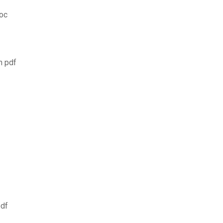
oc
n pdf
pdf