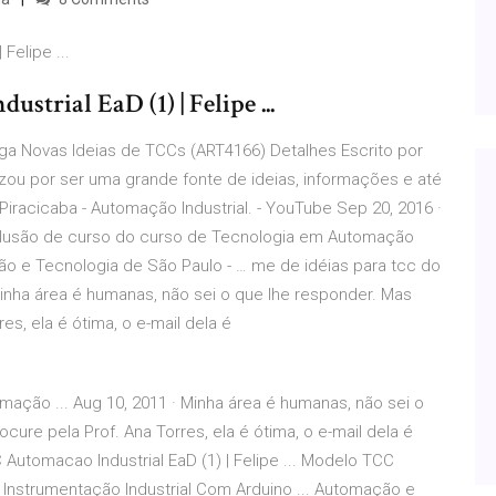
Felipe ...
rial EaD (1) | Felipe ...
ga Novas Ideias de TCCs (ART4166) Detalhes Escrito por
ou por ser uma grande fonte de ideias, informações e até
iracicaba - Automação Industrial. - YouTube Sep 20, 2016 ·
lusão de curso do curso de Tecnologia em Automação
ação e Tecnologia de São Paulo - … me de idéias para tcc do
inha área é humanas, não sei o que lhe responder. Mas
es, ela é ótima, o e-mail dela é
ação ... Aug 10, 2011 · Minha área é humanas, não sei o
cure pela Prof. Ana Torres, ela é ótima, o e-mail dela é
tomacao Industrial EaD (1) | Felipe ... Modelo TCC
 Instrumentação Industrial Com Arduino ... Automação e