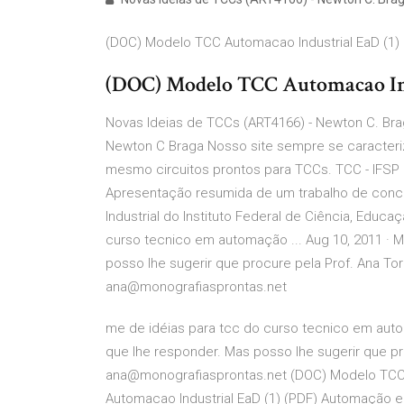
(DOC) Modelo TCC Automacao Industrial EaD (1) | 
(DOC) Modelo TCC Automacao Indust
Novas Ideias de TCCs (ART4166) - Newton C. Bra
Newton C Braga Nosso site sempre se caracteriz
mesmo circuitos prontos para TCCs. TCC - IFSP P
Apresentação resumida de um trabalho de conc
Industrial do Instituto Federal de Ciência, Educ
curso tecnico em automação ... Aug 10, 2011 · M
posso lhe sugerir que procure pela Prof. Ana Torr
ana@monografiasprontas.net
me de idéias para tcc do curso tecnico em autom
que lhe responder. Mas posso lhe sugerir que pro
ana@monografiasprontas.net (DOC) Modelo TCC Au
Automacao Industrial EaD (1) (PDF) Automação e