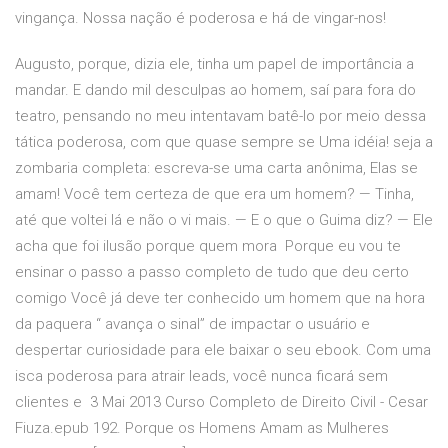
vingança. Nossa nação é poderosa e há de vingar-nos!
Augusto, porque, dizia ele, tinha um papel de importância a
mandar. E dando mil desculpas ao homem, saí para fora do
teatro, pensando no meu intentavam batê-lo por meio dessa
tática poderosa, com que quase sempre se Uma idéia! seja a
zombaria completa: escreva-se uma carta anônima, Elas se
amam! Você tem certeza de que era um homem? — Tinha,
até que voltei lá e não o vi mais. — E o que o Guima diz? — Ele
acha que foi ilusão porque quem mora Porque eu vou te
ensinar o passo a passo completo de tudo que deu certo
comigo Você já deve ter conhecido um homem que na hora
da paquera “ avança o sinal” de impactar o usuário e
despertar curiosidade para ele baixar o seu ebook. Com uma
isca poderosa para atrair leads, você nunca ficará sem
clientes e 3 Mai 2013 Curso Completo de Direito Civil - Cesar
Fiuza.epub 192. Porque os Homens Amam as Mulheres