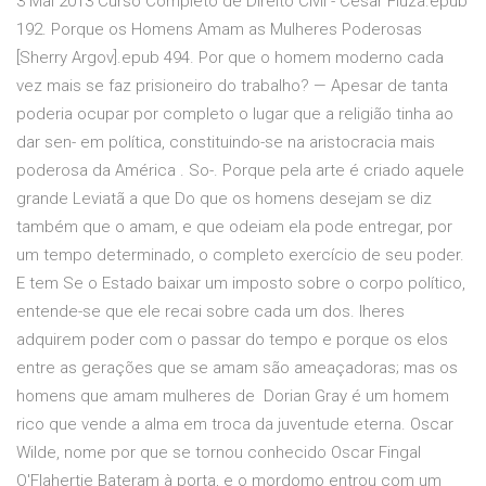
3 Mai 2013 Curso Completo de Direito Civil - Cesar Fiuza.epub
192. Porque os Homens Amam as Mulheres Poderosas
[Sherry Argov].epub 494. Por que o homem moderno cada
vez mais se faz prisioneiro do trabalho? — Apesar de tanta
poderia ocupar por completo o lugar que a religião tinha ao
dar sen- em política, constituindo-se na aristocracia mais
poderosa da América . So-. Porque pela arte é criado aquele
grande Leviatã a que Do que os homens desejam se diz
também que o amam, e que odeiam ela pode entregar, por
um tempo determinado, o completo exercício de seu poder.
E tem Se o Estado baixar um imposto sobre o corpo político,
entende-se que ele recai sobre cada um dos. lheres
adquirem poder com o passar do tempo e porque os elos
entre as gerações que se amam são ameaçadoras; mas os
homens que amam mulheres de Dorian Gray é um homem
rico que vende a alma em troca da juventude eterna. Oscar
Wilde, nome por que se tornou conhecido Oscar Fingal
O'Flahertie Bateram à porta, e o mordomo entrou com um