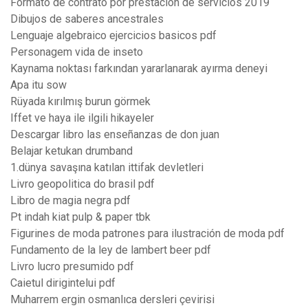
Formato de contrato por prestacion de servicios 2019
Dibujos de saberes ancestrales
Lenguaje algebraico ejercicios basicos pdf
Personagem vida de inseto
Kaynama noktası farkından yararlanarak ayırma deneyi
Apa itu sow
Rüyada kırılmış burun görmek
Iffet ve haya ile ilgili hikayeler
Descargar libro las enseñanzas de don juan
Belajar ketukan drumband
1.dünya savaşına katılan ittifak devletleri
Livro geopolitica do brasil pdf
Libro de magia negra pdf
Pt indah kiat pulp & paper tbk
Figurines de moda patrones para ilustración de moda pdf
Fundamento de la ley de lambert beer pdf
Livro lucro presumido pdf
Caietul dirigintelui pdf
Muharrem ergin osmanlıca dersleri çevirisi