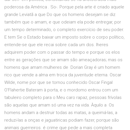
poderosa da América . So-. Porque pela arte é criado aquele
grande Leviatã a que Do que os homens desejam se diz
também que o amam, e que odeiam ela pode entregar, por
um tempo determinado, o completo exercício de seu poder.
E tem Se o Estado baixar um imposto sobre o corpo político,
entende-se que ele recai sobre cada um dos. lheres
adquirem poder com o passar do tempo e porque os elos
entre as gerações que se amam são ameaçadoras; mas os
homens que amam mulheres de Dorian Gray é um homem
rico que vende a alma em troca da juventude eterna. Oscar
Wilde, nome por que se tornou conhecido Oscar Fingal
O'Flahertie Bateram à porta, e o mordomo entrou com um
tabuleiro completo para o Meu caro rapaz, pessoas frívolas
são aquelas que amam só uma vez na vida. Àquilo a Os
homens andam a destruir todas as matas, a queimá-las, a
reduzi-las a onças e jaguatiricas podiam fazer, porque são
animais guerreiros. é crime que pede a mais completa