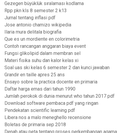
Gezegen büyüklük sıralaması kodlama
Rpp pkn kls 8 semester 2 k13
Jurnal tentang inflasi pdf
Jose antonio chamizo wikipedia
Ilaria mura delitala biografia
Que es un mordiente en colorimetria
Contoh rancangan anggaran biaya event
Fungsi glikolipid dalam membran sel
Materi fisika suhu dan kalor kelas xi
Soal uas ski kelas 6 semester 2 dan kunci jawaban
Grandir en taille apres 25 ans
Ensayo sobre la practica docente en primaria
Daftar harga emas dari tahun 1990
Jumlah perokok di dunia menurut who tahun 2017 pdf
Download software pembaca pdf yang ringan
Pendekatan scientific learning pdf
Libera nos a malo meneghello recensione
Boletas de primaria sep 2018
Denah atau peta tentang proses perkembangan agama