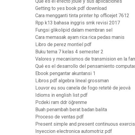
Que es el efecto joule y sus aplicaciones
Getting to yes book pdf download
Cara mengganti tinta printer hp officejet 7612
Rpp k13 bahasa inggris smk revisi 2017
Fungsi glikolipid dalam membran sel
Cara memasak ayam rica rica pedas manis
Libro de perez montiel pdf
Buku tema 7 kelas 4 semester 2
Valores y mecanismos de transmision en la fam
Qué es el desarrollo del pensamiento computa
Ebook pengantar akuntansi 1
Libros pdf algebra lineal grossman
Louvor eu sou canela de fogo reteté de jeová
Idioms in english list pdf
Pcdeki ram ddr öğrenme
Buah penambah berat badan balita
Proceso de ventas pdf
Present simple and present continuous exercis
Inyeccion electronica automotriz pdf