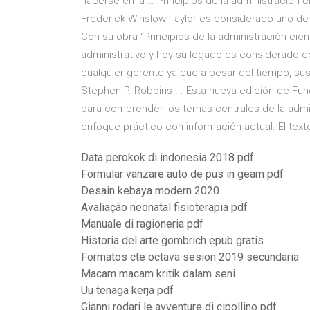
hacerse en la … Principios de la administración cie
Frederick Winslow Taylor es considerado uno de 
Con su obra “Principios de la administración cie
administrativo y hoy su legado es considerado c
cualquier gerente ya que a pesar del tiempo, su
Stephen P. Robbins ... Esta nueva edición de F
para comprender los temas centrales de la admi
enfoque práctico con información actual. El text
Data perokok di indonesia 2018 pdf
Formular vanzare auto de pus in geam pdf
Desain kebaya modern 2020
Avaliação neonatal fisioterapia pdf
Manuale di ragioneria pdf
Historia del arte gombrich epub gratis
Formatos cte octava sesion 2019 secundaria
Macam macam kritik dalam seni
Uu tenaga kerja pdf
Gianni rodari le avventure di cipollino pdf