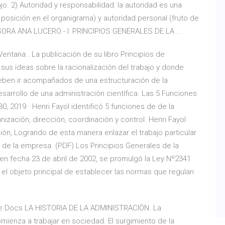
jo. 2) Autoridad y responsabilidad: la autoridad es una
posición en el organigrama) y autoridad personal (fruto de
FESORA ANA LUCERO - I: PRINCIPIOS GENERALES DE LA ...
tana.. La publicación de su libro Principios de
 sus ideas sobre la racionalización del trabajo y donde
eben ir acompañados de una estructuración de la
sarrollo de una administración científica. Las 5 Funciones
30, 2019 · Henri Fayol identificó 5 funciones de de la
anización, dirección, coordinación y control. Henri Fayol
ción, Logrando de esta manera enlazar el trabajo particular
 de la empresa. (PDF) Los Principios Generales de la
n fecha 23 de abril de 2002, se promulgó la Ley Nº2341
el objeto principal de establecer las normas que regulan
e Docs LA HISTORIA DE LA ADMINISTRACIÓN. La
ienza a trabajar en sociedad. El surgimiento de la