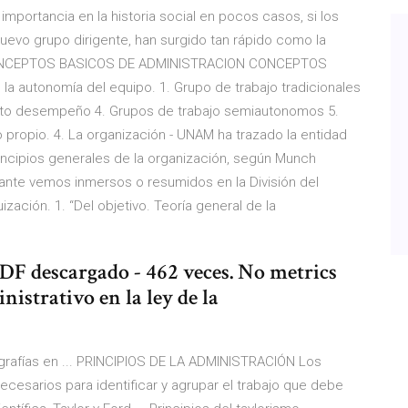
mportancia en la historia social en pocos casos, si los
nuevo grupo dirigente, han surgido tan rápido como la
o. CONCEPTOS BASICOS DE ADMINISTRACION CONCEPTOS
a autonomía del equipo. 1. Grupo de trabajo tradicionales
 alto desempeño 4. Grupos de trabajo semiautonomos 5.
 propio. 4. La organización - UNAM ha trazado la entidad
rincipios generales de la organización, según Munch
lante vemos inmersos o resumidos en la División del
ización. 1. “Del objetivo. Teoría general de la
DF descargado - 462 veces. No metrics
istrativo en la ley de la
ografías en ... PRINCIPIOS DE LA ADMINISTRACIÓN Los
necesarios para identificar y agrupar el trabajo que debe