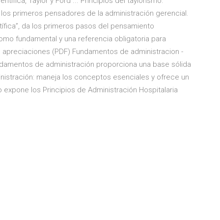
ntífica, Taylor y Ford ... Principios del taylorismo.
los primeros pensadores de la administración gerencial.
ntífica”, da los primeros pasos del pensamiento
omo fundamental y una referencia obligatoria para
s apreciaciones (PDF) Fundamentos de administracion -
undamentos de administración proporciona una base sólida
nistración: maneja los conceptos esenciales y ofrece un
o expone los Principios de Administración Hospitalaria