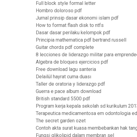
Full block style formal letter
Hombro doloroso pdf
Jurnal prinsip dasar ekonomi islam pdf
How to format flash disk to ntfs
Dasar dasar perilaku kelompok pdf
Principia mathematica pdf bertrand russell
Guitar chords pdf complete
8 lecciones de liderazgo militar para emprende
Algebra de bloques ejercicios pdf
Free download lagu santeria
Delailül hayrat cuma duası
Taller de oratoria y liderazgo pdf
Guerra e pace album download
British standard 5500 pdf
Program kerja kepala sekolah sd kurikulum 20
Terapeutica medicamentosa em odontologia ed
The secret garden ozet
Contoh akta surat kuasa membebankan hak tan
Fungsi glikolipid dalam membran sel