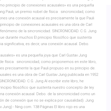
omo principio de conexiones acausales» es una pequeña
ang Pauli, un premio nobel de física sincronicidad, como
rones una conexión acausal es precisamente la que Pauli
principio de conexiones acausales es una obra de Carl
 fenómeno de la sincronicidad. SINCRONICIDAD. C.G. Jung
que durante muchos El principio filosófico que sustenta
a significativa, es decir, una conexión acausal. Debo.
ausales» es una pequeña joya que Carl Gustav Jung
l de física sincronicidad, como proponemos en este libro,
es precisamente la que Pauli propuso en su principio de.
usales es una obra de Carl Gustav Jung publicada en 1952
INCRONICIDAD. C.G. Jung Al escribir este libro, he
ncipio filosófico que sustenta nuestro concepto de ley
r, una conexión acausal. Debo. de la sincronicidad como un
trón de conexión que no se explica por causalidad). Jung
 Jung) - Ning.com. 138 Páginas El libro rojo es una