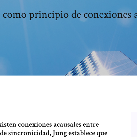
 como principio de conexiones a
xisten conexiones acausales entre
 de sincronicidad, Jung establece que