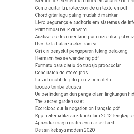
Método de elementos finitos em análise de est
Como quitar la proteccion de un texto en pdf
Chord gitar lagu paling mudah dimainkan
Livro segurança e auditoria em sistemas de in
Print timbal balik di word
Análise do documentário por uma outra globali
Uso de la balanza electrónica
Ciri ciri penyakit pengapuran tulang belakang
Hermann hesse wandering pdf
Formato para diario de trabajo preescolar
Conclusion de steve jobs
La vida inútil de pito pérez completa
Ipogeo tomba etrusca
Uu perlindungan dan pengelolaan lingkungan hi
The secret garden ozet
Exercices sur la negation en français pdf
Rpp matematika smk kurikulum 2013 lengkap d
Aprender magia gratis con cartas facil
Desain kebaya modern 2020