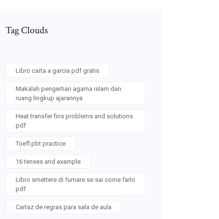
Tag Clouds
Libro carta a garcia pdf gratis
Makalah pengertian agama islam dan
ruang lingkup ajarannya
Heat transfer fins problems and solutions
pdf
Toefl pbt practice
16 tenses and example
Libro smettere di fumare se sai come farlo
pdf
Cartaz de regras para sala de aula