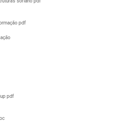
ruturas soriano pdf
formação pdf
zação
dup pdf
oc