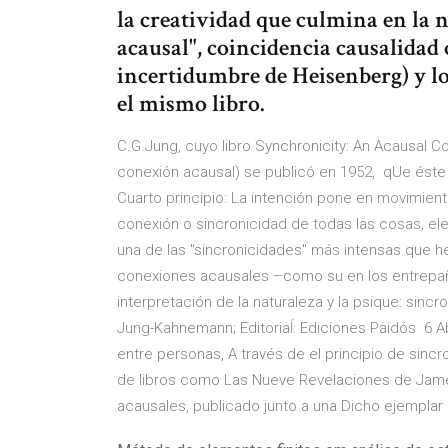
la creatividad que culmina en la n
acausal", coincidencia causalidad
incertidumbre de Heisenberg) y lo 
el mismo libro.
C.G.Jung, cuyo libro Synchronicity: An Acausal Co
conexión acausal) se publicó en 1952, qUe éste 
Cuarto principio: La intención pone en movimient
conexión o sincronicidad de todas las cosas, ele
una de las "sincronicidades" más intensas que 
conexiones acausales –como su en los entrepaños
interpretación de la naturaleza y la psique: sin
Jung-Kahnemann; Editoriaĺ: Ediciones Paidós 6 
entre personas, A través de el principio de sinc
de libros como Las Nueve Revelaciones de Jame
acausales, publicado junto a una Dicho ejemplar