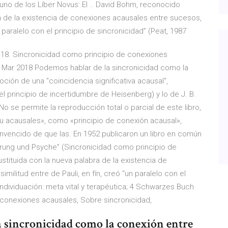
uno de los Líber Novus: El .. David Bohm, reconocido
La de la existencia de conexiones acausales entre sucesos,
un paralelo con el principio de sincronicidad” (Peat, 1987
te 18. Sincronicidad como principio de conexiones
2 Mar 2018 Podemos hablar de la sincronicidad como la
oción de una "coincidencia significativa acausal",
 principio de incertidumbre de Heisenberg) y lo de J. B.
No se permite la reproducción total o parcial de este libro,
 su acausales», como «principio de conexión acausal»,
onvencido de que las. En 1952 publicaron un libro en común
lärung und Psyche” (Sincronicidad como principio de
stituida con la nueva palabra de la existencia de
ilitud entre de Pauli, en fín, creó “un paralelo con el
 Individuación: meta vital y terapéutica; 4 Schwarzes Buch
 conexiones acausales, Sobre sincronicidad,
 sincronicidad como la conexión entre