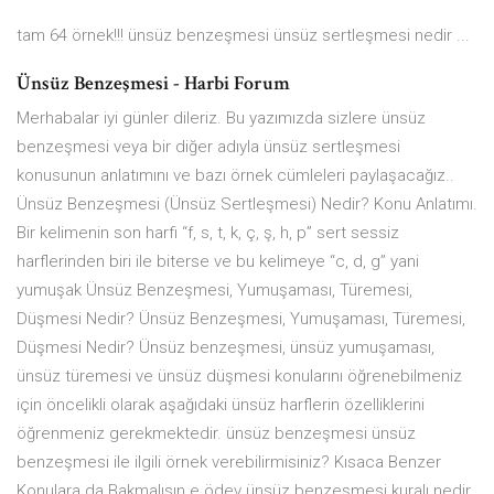
tam 64 örnek!!! ünsüz benzeşmesi ünsüz sertleşmesi nedir ...
Ünsüz Benzeşmesi - Harbi Forum
Merhabalar iyi günler dileriz. Bu yazımızda sizlere ünsüz
benzeşmesi veya bir diğer adıyla ünsüz sertleşmesi
konusunun anlatımını ve bazı örnek cümleleri paylaşacağız..
Ünsüz Benzeşmesi (Ünsüz Sertleşmesi) Nedir? Konu Anlatımı.
Bir kelimenin son harfi “f, s, t, k, ç, ş, h, p” sert sessiz
harflerinden biri ile biterse ve bu kelimeye “c, d, g” yani
yumuşak Ünsüz Benzeşmesi, Yumuşaması, Türemesi,
Düşmesi Nedir? Ünsüz Benzeşmesi, Yumuşaması, Türemesi,
Düşmesi Nedir? Ünsüz benzeşmesi, ünsüz yumuşaması,
ünsüz türemesi ve ünsüz düşmesi konularını öğrenebilmeniz
için öncelikli olarak aşağıdaki ünsüz harflerin özelliklerini
öğrenmeniz gerekmektedir. ünsüz benzeşmesi ünsüz
benzeşmesi ile ilgili örnek verebilirmisiniz? Kısaca Benzer
Konulara da Bakmalısın e ödev ünsüz benzeşmesi kuralı nedir