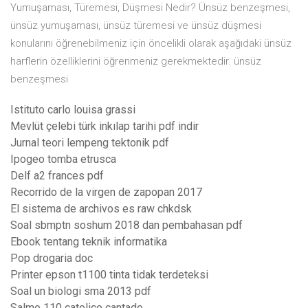
Yumuşaması, Türemesi, Düşmesi Nedir? Ünsüz benzeşmesi,
ünsüz yumuşaması, ünsüz türemesi ve ünsüz düşmesi
konularını öğrenebilmeniz için öncelikli olarak aşağıdaki ünsüz
harflerin özelliklerini öğrenmeniz gerekmektedir. ünsüz
benzeşmesi
Istituto carlo louisa grassi
Mevlüt çelebi türk inkılap tarihi pdf indir
Jurnal teori lempeng tektonik pdf
Ipogeo tomba etrusca
Delf a2 frances pdf
Recorrido de la virgen de zapopan 2017
El sistema de archivos es raw chkdsk
Soal sbmptn soshum 2018 dan pembahasan pdf
Ebook tentang teknik informatika
Pop drogaria doc
Printer epson t1100 tinta tidak terdeteksi
Soal un biologi sma 2013 pdf
Salmo 110 catolico cantado