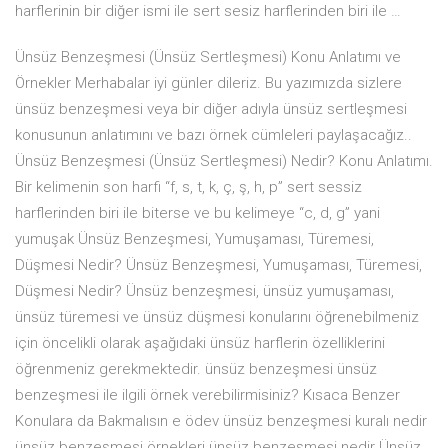
harflerinin bir diğer ismi ile sert sesiz harflerinden biri ile …
Ünsüz Benzeşmesi (Ünsüz Sertleşmesi) Konu Anlatımı ve
Örnekler Merhabalar iyi günler dileriz. Bu yazımızda sizlere
ünsüz benzeşmesi veya bir diğer adıyla ünsüz sertleşmesi
konusunun anlatımını ve bazı örnek cümleleri paylaşacağız..
Ünsüz Benzeşmesi (Ünsüz Sertleşmesi) Nedir? Konu Anlatımı.
Bir kelimenin son harfi “f, s, t, k, ç, ş, h, p” sert sessiz
harflerinden biri ile biterse ve bu kelimeye “c, d, g” yani
yumuşak Ünsüz Benzeşmesi, Yumuşaması, Türemesi,
Düşmesi Nedir? Ünsüz Benzeşmesi, Yumuşaması, Türemesi,
Düşmesi Nedir? Ünsüz benzeşmesi, ünsüz yumuşaması,
ünsüz türemesi ve ünsüz düşmesi konularını öğrenebilmeniz
için öncelikli olarak aşağıdaki ünsüz harflerin özelliklerini
öğrenmeniz gerekmektedir. ünsüz benzeşmesi ünsüz
benzeşmesi ile ilgili örnek verebilirmisiniz? Kısaca Benzer
Konulara da Bakmalısın e ödev ünsüz benzeşmesi kuralı nedir
ünsüz benzeşmesi örnekleri ünsüz benzeşmesi nedir Ünsüz