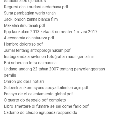
estacionales ejercicios
Regresi dan korelasi sederhana pdf
Surat pembagian waris tanah
Jack london zanna bianca film
Makalah ilmu tanah pdf
Rpp kurikulum 2013 kelas 4 semester 1 revisi 2017
A economia da natureza pdf
Hombro doloroso pdf
Jurnal tentang antropologi hukum pdf
Instagramda arşivlenen fotoğrafları nasıl geri alınır
Boi soberano letra da musica
Undang-undang 22 tahun 2007 tentang penyelenggaraan
pemilu
Omron plc ders notları
Gulbenkian komisyonu sosyal bilimleri açın pdf
Ensayo de el calentamiento global pdf
O quarto do despejo pdf completo
Libro smettere di fumare se sai come farlo pdf
Caderno de classe agrupada respondido