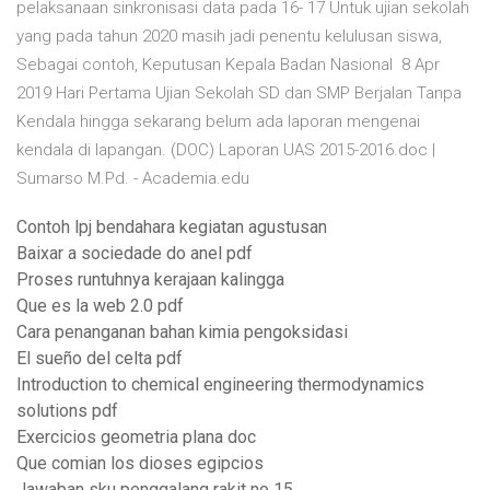
pelaksanaan sinkronisasi data pada 16- 17 Untuk ujian sekolah
yang pada tahun 2020 masih jadi penentu kelulusan siswa,
Sebagai contoh, Keputusan Kepala Badan Nasional 8 Apr
2019 Hari Pertama Ujian Sekolah SD dan SMP Berjalan Tanpa
Kendala hingga sekarang belum ada laporan mengenai
kendala di lapangan. (DOC) Laporan UAS 2015-2016.doc |
Sumarso M.Pd. - Academia.edu
Contoh lpj bendahara kegiatan agustusan
Baixar a sociedade do anel pdf
Proses runtuhnya kerajaan kalingga
Que es la web 2.0 pdf
Cara penanganan bahan kimia pengoksidasi
El sueño del celta pdf
Introduction to chemical engineering thermodynamics
solutions pdf
Exercicios geometria plana doc
Que comian los dioses egipcios
Jawaban sku penggalang rakit no 15