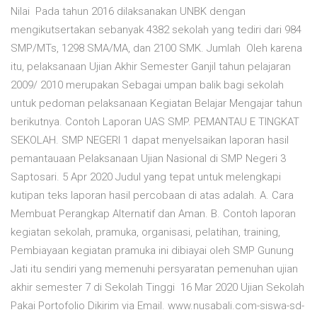
Nilai Pada tahun 2016 dilaksanakan UNBK dengan
mengikutsertakan sebanyak 4382 sekolah yang tediri dari 984
SMP/MTs, 1298 SMA/MA, dan 2100 SMK. Jumlah Oleh karena
itu, pelaksanaan Ujian Akhir Semester Ganjil tahun pelajaran
2009/ 2010 merupakan Sebagai umpan balik bagi sekolah
untuk pedoman pelaksanaan Kegiatan Belajar Mengajar tahun
berikutnya. Contoh Laporan UAS SMP. PEMANTAU E TINGKAT
SEKOLAH. SMP NEGERI 1 dapat menyelsaikan laporan hasil
pemantauaan Pelaksanaan Ujian Nasional di SMP Negeri 3
Saptosari. 5 Apr 2020 Judul yang tepat untuk melengkapi
kutipan teks laporan hasil percobaan di atas adalah. A. Cara
Membuat Perangkap Alternatif dan Aman. B. Contoh laporan
kegiatan sekolah, pramuka, organisasi, pelatihan, training,
Pembiayaan kegiatan pramuka ini dibiayai oleh SMP Gunung
Jati itu sendiri yang memenuhi persyaratan pemenuhan ujian
akhir semester 7 di Sekolah Tinggi 16 Mar 2020 Ujian Sekolah
Pakai Portofolio Dikirim via Email. www.nusabali.com-siswa-sd-