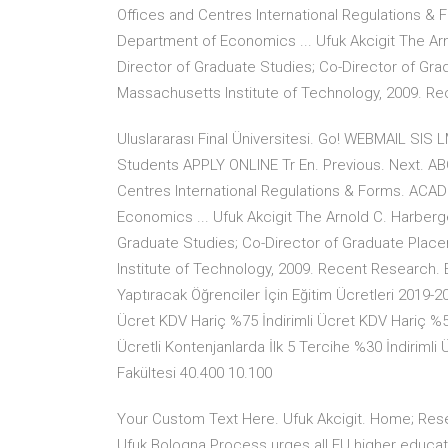
Offices and Centres International Regulations & F
Department of Economics ... Ufuk Akcigit The Ar
Director of Graduate Studies; Co-Director of Gra
Massachusetts Institute of Technology, 2009. R
Uluslararası Final Üniversitesi. Go! WEBMAIL 
Students APPLY ONLINE Tr En. Previous. Next. A
Centres International Regulations & Forms. ACADE
Economics ... Ufuk Akcigit The Arnold C. Harberg
Graduate Studies; Co-Director of Graduate Place
Institute of Technology, 2009. Recent Research. Eğ
Yaptıracak Öğrenciler İçin Eğitim Ücretleri 2019-20
Ücret KDV Hariç %75 İndirimli Ücret KDV Hariç %50
Ücretli Kontenjanlarda İlk 5 Tercihe %30 İndirimli
Fakültesi 40.400 10.100
Your Custom Text Here. Ufuk Akcigit. Home; Rese
Ufuk Bologna Process urges all EU higher educati