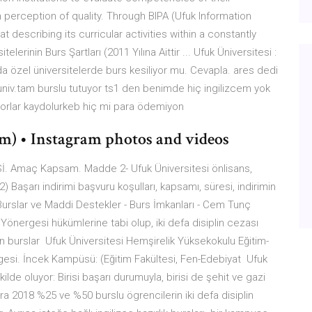
erception of quality. Through BIPA (Ufuk Information
describing its curricular activities within a constantly
erinin Burs Şartları (2011 Yılına Aittir ... Ufuk Üniversitesi :
a özel üniversitelerde burs kesiliyor mu. Cevapla. ares dedi
 univ.tam burslu tutuyor ts1 den benimde hiç ingilizcem yok
yorlar kaydolurkeb hiç mi para ödemiyon
) • Instagram photos and videos
 Amaç Kapsam. Madde 2- Ufuk Üniversitesi önlisans,
 Başarı indirimi başvuru koşulları, kapsamı, süresi, indirimin
 Burslar ve Maddi Destekler - Burs İmkanları - Cem Tunç
Yönergesi hükümlerine tabi olup, iki defa disiplin cezası
n burslar Ufuk Üniversitesi Hemşirelik Yüksekokulu Eğitim-
rgesi. İncek Kampüsü: (Eğitim Fakültesi, Fen-Edebiyat Ufuk
kilde oluyor: Birisi başarı durumuyla, birisi de şehit ve gazi
Ara 2018 %25 ve %50 burslu ögrencilerin iki defa disiplin