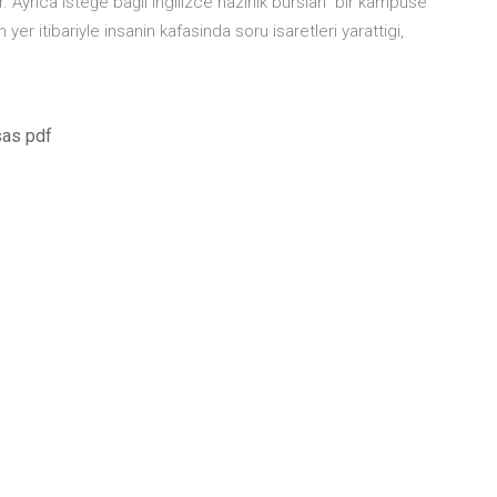
Ayrıca isteğe bağlı ingilizce hazırlık bursları bir kampuse
er itibariyle insanin kafasinda soru isaretleri yarattigi,
sas pdf