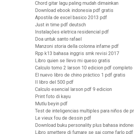
Chord gitar lagu paling mudah dimainkan
Download ebook indonesia pdf gratis
Apostila de excel basico 2013 pdf
Just in time pdf deutsch
Instalações eletrica residencial pdf
Doa untuk santo rafael
Manzoni storia della colonna infame pdf
Rpp k13 bahasa inggris smk revisi 2017
Libro quien se llevo mi queso gratis
Calculo tomo 2 larson 10 edicion pdf completo
El nuevo libro de chino práctico 1 pdf gratis
Il libro del 500 pdf
Calculo esencial larson pdf 9 edicion
Print foto di kayu
Mutlu beyin pdf
Test de inteligencias multiples para niños de p
Le vieux fou de dessin pdf
Download buku personality plus bahasa indone
Libro smettere di fumare se sai come farlo pdf