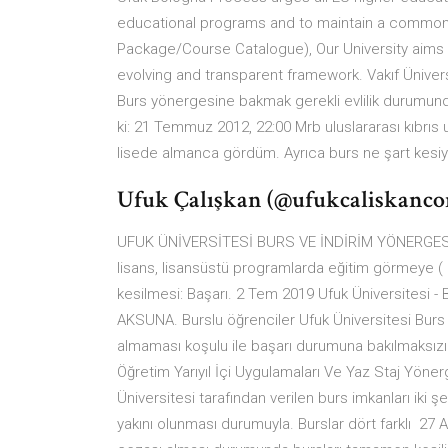
educational programs and to maintain a common p
Package/Course Catalogue), Our University aims at 
evolving and transparent framework. Vakıf Üniversitel
Burs yönergesine bakmak gerekli evlilik durumund
ki: 21 Temmuz 2012, 22:00 Mrb uluslararası kıbrıs
lisede almanca gördüm. Ayrıca burs ne şart kesi
Ufuk Çalışkan (@ufukcaliskancom
UFUK ÜNİVERSİTESİ BURS VE İNDİRİM YÖNERGESİ.
lisans, lisansüstü programlarda eğitim görmeye ( 2)
kesilmesi: Başarı. 2 Tem 2019 Ufuk Üniversitesi -
AKSUNA. Burslu öğrenciler Ufuk Üniversitesi Burs 
almaması koşulu ile başarı durumuna bakılmaksızı
Öğretim Yarıyıl İçi Uygulamaları Ve Yaz Staj Yöne
Üniversitesi tarafından verilen burs imkanları iki şe
yakını olunması durumuyla. Burslar dört farklı 27 