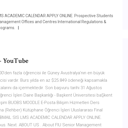
IS LMS ACADEMIC CALENDAR APPLY ONLINE. Prospective Students
anagement Offices and Centres International Regulations &
Programs.
 - YouTube
00’den fazla öğrencisi ile Güney Avustralya’nın en büyük
encisi vardır. Burs yılda en az $25.849 ödeneği kapsamakla
ortalarını da içermektedir. Son başvuru tarihi 31 Ağustos
ğrenci İşleri Daire Başkanlığı - Başkent Üniversitesi baŞkent
ı Erişim BUOBS MOODLE E-Posta Bilişim Hizmetleri Ders
a (Rehber) Kütüphane Öğrenci İşleri Uluslararası Final
Go! WEBMAIL SIS LMS ACADEMIC CALENDAR APPLY ONLINE.
ious. Next. ABOUT US . About FIU Senior Management