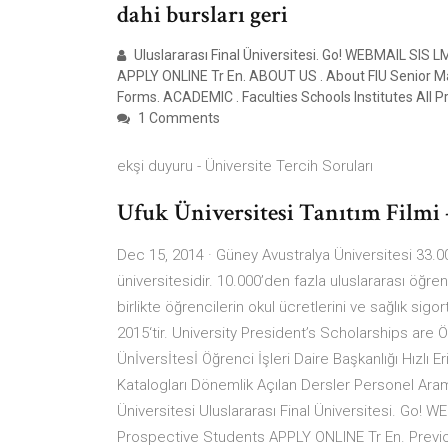
dahi bursları geri
Uluslararası Final Üniversitesi. Go! WEBMAIL S
APPLY ONLINE Tr En. ABOUT US . About FIU Senior M
Forms. ACADEMIC . Faculties Schools Institutes All 
1 Comments
ekşi duyuru - Üniversite Tercih Soruları
Ufuk Üniversitesi Tanıtım Filmi
Dec 15, 2014 · Güney Avustralya Üniversitesi 33.0
üniversitesidir. 10.000’den fazla uluslararası öğr
birlikte öğrencilerin okul ücretlerini ve sağlık sig
2015‘tir. University President’s Scholarships are Ö
Ünİversİtesİ Öğrenci İşleri Daire Başkanlığı Hızl
Katalogları Dönemlik Açılan Dersler Personel Aram
Üniversitesi Uluslararası Final Üniversitesi. 
Prospective Students APPLY ONLINE Tr En. Prev