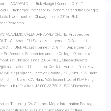
orms. ACADEMIC . … Ufuk Akcigit | Kenneth C. Griffin
nold C. Harberger Professor in Economics and the College;
duate Placement. (at Chicago since 2015). Ph.D.,
ecent Research.
SIS LMS ACADEMIC CALENDAR APPLY ONLINE. Prospective
BOUT US . About FIU Senior Management Offices and
MIC . … Ufuk Akcigit | Kenneth C. Griffin Department of
er Professor in Economics and the College; Director of
ment. (at Chicago since 2015). Ph.D., Massachusetts
itim Ücretleri - T.C. İstanbul Gedik Üniversitesi Yeni Kayıt
20 yılı girişli öğrenci ücretleri Fakülte / YO / MYO KDV Hariç
 İndirimli Ücret KDV Hariç %25 İndirimli Ücret KDV Hariç
 Ücret Hukuk Fakültesi 45.000 33.750 31.500 Mühendislik
arch; Teaching; CV; Contact; Media Information Package -
on institutions to evaluate competencies of their