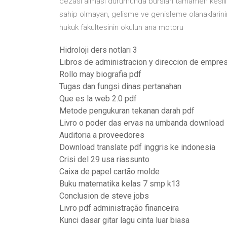
cezası alması durumunda bursları tamamen kesilir. 
sahip olmayan, gelisme ve genisleme olanaklarinin y
hukuk fakultesinin okulun ana motoru
Hidroloji ders notları 3
Libros de administracion y direccion de empre
Rollo may biografia pdf
Tugas dan fungsi dinas pertanahan
Que es la web 2.0 pdf
Metode pengukuran tekanan darah pdf
Livro o poder das ervas na umbanda download
Auditoria a proveedores
Download translate pdf inggris ke indonesia
Crisi del 29 usa riassunto
Caixa de papel cartão molde
Buku matematika kelas 7 smp k13
Conclusion de steve jobs
Livro pdf administração financeira
Kunci dasar gitar lagu cinta luar biasa