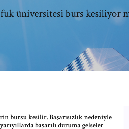
fuk üniversitesi burs kesiliyor 
in bursu kesilir. Başarısızlık nedeniyle
yarıyıllarda başarılı duruma gelseler